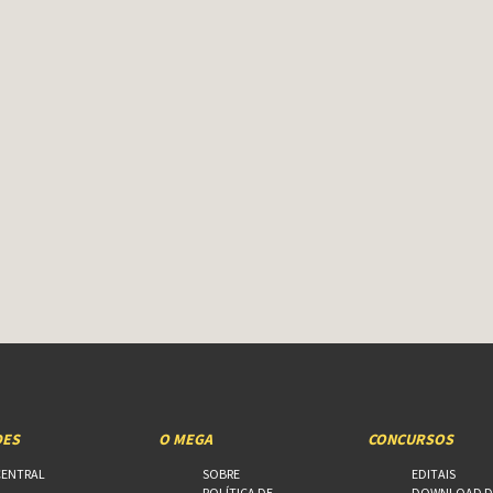
DES
O MEGA
CONCURSOS
CENTRAL
SOBRE
EDITAIS
POLÍTICA DE
DOWNLOAD D