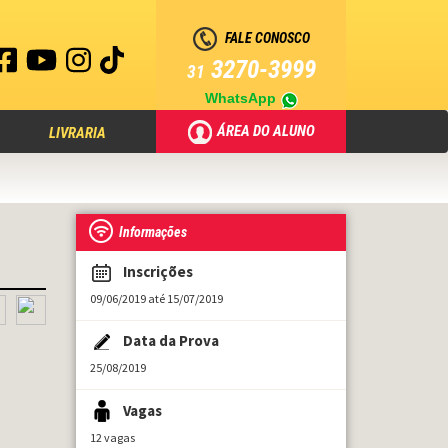
FALE CONOSCO
3270-3999
31
WhatsApp
ÁREA DO ALUNO
LIVRARIA
Informações
Inscrições
09/06/2019 até 15/07/2019
Data da Prova
25/08/2019
Vagas
12 vagas