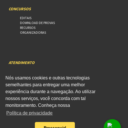
CONCURSOS
EDITAIS
DOWNLOAD DE PROVAS
RECURSOS
ORGANIZADORAS
ATENDIMENTO
3270-3999
31
Nós usamos cookies e outras tecnologias
WhatsApp
semelhantes para entregar uma melhor
experiência durante a navegação. Ao utilizar
nossos serviços, você concorda com tal
monitoramento. Conheça nossa
Política de privacidade
ACESSO
WEBMAIL
Prosseguir!