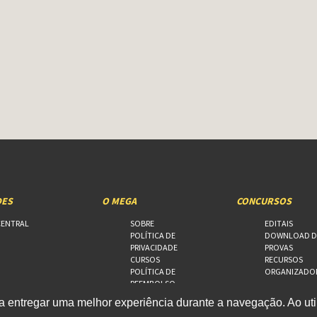
DES
O MEGA
CONCURSOS
CENTRAL
SOBRE
EDITAIS
POLÍTICA DE
DOWNLOAD D
PRIVACIDADE
PROVAS
CURSOS
RECURSOS
POLÍTICA DE
ORGANIZADO
REEMBOLSO
FALE CONOSCO
 entregar uma melhor experiência durante a navegação. Ao util