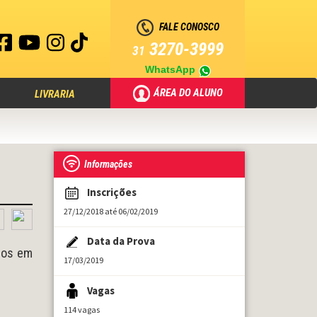
FALE CONOSCO
3270-3999
31
WhatsApp
ÁREA DO ALUNO
LIVRARIA
Informações
Inscrições
27/12/2018 até 06/02/2019
Data da Prova
gos em
17/03/2019
Vagas
114 vagas