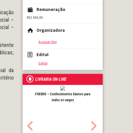
Remuneração
icação
R$2.565,05
cial –
cial –
Organizadora
Acessar Site
istente
blicas;
Edital
Edital
ial da
ritério
LIVRARIA ON-LINE
FHEMIG – Conhecimentos básicos para
todos os cargos