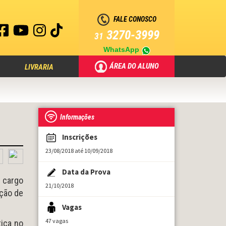
FALE CONOSCO
3270-3999
31
WhatsApp
ÁREA DO ALUNO
LIVRARIA
Informações
Inscrições
23/08/2018 até 10/09/2018
Data da Prova
 cargo
21/10/2018
ação de
Vagas
47 vagas
tica no