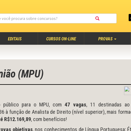
EDITAIS
CURSOS ON-LINE
PROVAS
União (MPU)
 público para o MPU, com
47 vagas
, 11 destinadas ao
6 à função de Analista de Direito (nível superior), mais form
té R$12.169,89
, com benefícios!
rovas objetivas
, nos conhecimentos de Língua Portuguesa; É