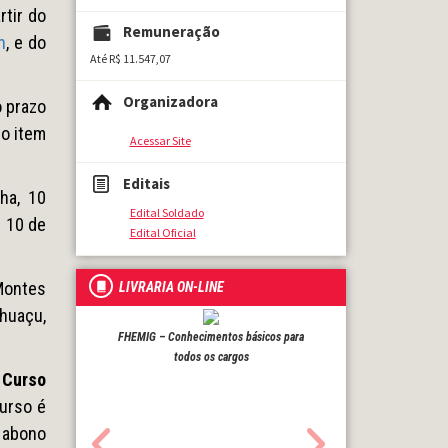
rtir do
Remuneração
n
, e do
Até R$ 11.547,07
Organizadora
o prazo
no item
Acessar Site
Editais
ha, 10
Edital Soldado
; 10 de
Edital Oficial
 Montes
LIVRARIA ON-LINE
nhuaçu,
FHEMIG – Conhecimentos básicos para
todos os cargos
e
Curso
curso é
 abono