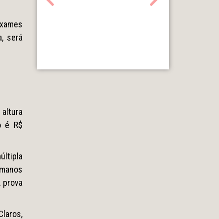
exames
, será
 altura
o é R$
últipla
Humanos
A prova
Claros,