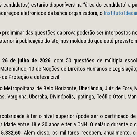
s candidatos) estarão disponíveis na “área do candidato” a pa
 endereços eletrônicos da banca organizadora, o
Instituto Ideca
o preliminar das questões da prova poderão ser interpostos n
 posterior à publicação do ato, nos moldes do que está previsto 
a
26 de julho de 2026
, com 50 questões de múltipla escol
o Matemático; 10 de Noções de Direitos Humanos e Legislação
de Proteção e defesa civil.
o Metropolitana de Belo Horizonte, Uberlândia, Juiz de Fora,
, Varginha, Uberaba, Divinópolis, Ipatinga, Teófilo Otoni, Ma
scolaridade é ter o nível superior (pode ser o certificado d
er idade entre 18 e 30 anos e ter a CNH. O salário durante o 
 5.332,60
. Além disso, os militares recebem, anualmente, o