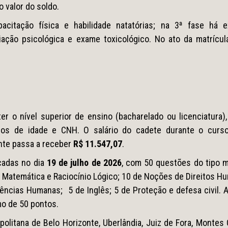
 valor do soldo.
pacitação física e habilidade natatórias; na 3ª fase há 
iação psicológica e exame toxicológico. No ato da matrícula
ter o nível superior de ensino (bacharelado ou licenciatura),
os de idade e CNH. O salário do cadete durante o curs
nte passa a receber
R$ 11.547,07
.
icadas no dia
19 de julho de 2026
, com 50 questões do tipo m
e Matemática e Raciocínio Lógico; 10 de Noções de Direitos 
Ciências Humanas; 5 de Inglês; 5 de Proteção e defesa civil. 
mo de 50 pontos.
politana de Belo Horizonte, Uberlândia, Juiz de Fora, Montes 