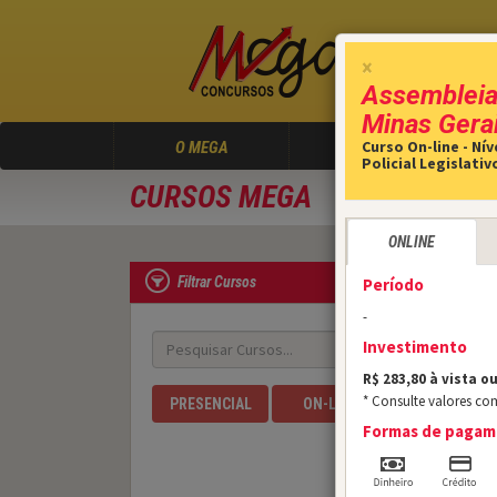
×
Assembleia 
Minas Gera
(atual)
Curso On-line - Ní
O MEGA
CURSOS
Policial Legislativ
CURSOS MEGA
ONLINE
Filtrar Cursos
Período
-
Investimento
R$ 283,80 à vista ou
* Consulte valores co
PRESENCIAL
ON-LINE
Formas de paga