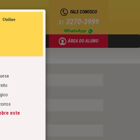
FALE CONOSCO
Online
3270-3999
31
WhatsApp
ÁREA DO ALUNO
LIVRARIA
guesa
reito
ógico
corros
obre este