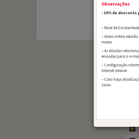
Observações
•
10% de desconto 
– Nível de Escolaridad
– Aulas online estarão
meses.
– As dúvidas relacion
enviadas para o e-mai
– Configuração míni
internet estável.
– Caso haja atualizaç
curso.