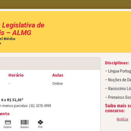
Legislativa de
is – ALMG
vel Médio
EDITAIS
CURSOS ON-LINE
PROVAS
o
Disciplinas:
– Língua Portu
Horário
Aulas
Aeronáutica – Curso de Formação de Sargentos
– Noções de Di
-
Online
Aeronáutica – EPCAR
– Raciocínio L
– Primeiros So
Agente de Segurança Socioeducativo
 6 x R$ 52,03*
Saiba mais s
m menos parcelas: (31) 3270-3999
Assembleia Legislativa de Minas Gerais – ALMG
concurso:
mento
Notícia
Banco do Brasil – Escriturário