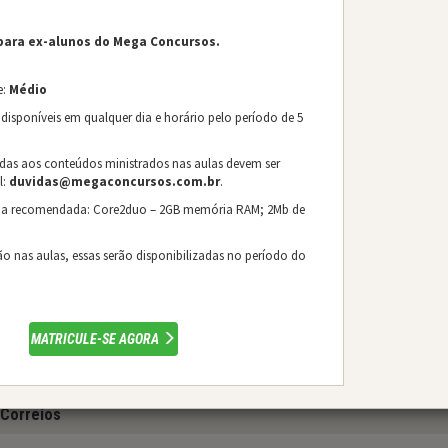
Caixa Econômica Federal – CEF
para ex-alunos do Mega Concursos.
Câmara dos Deputados
e:
Médio
Câmara Municipal de Belo Horizonte – CMBH
 disponíveis em qualquer dia e horário pelo período de 5
Capacitação em Direitos Humanos e Legislação Penal
adas aos conteúdos ministrados nas aulas devem ser
Capacitação em Licitações e Contratos na Prática
l:
duvidas@megaconcursos.com.br
.
ma recomendada: Core2duo – 2GB memória RAM; 2Mb de
Centro Federal de Educação Tecnológica de Minas Gerais – CEF
Colégio Tiradentes – CTPM MG
ão nas aulas, essas serão disponibilizadas no período do
Comissão Nacional de Energia Nuclear – CNEN
Controladoria Geral da União – CGU
MATRICULE-SE AGORA
Corpo de Bombeiros Militar de Minas Gerais – CBMMG
Correios