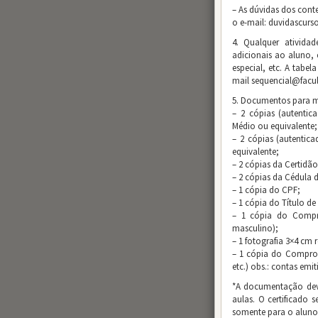
– As dúvidas dos cont
o e-mail: duvidascur
4. Qualquer atividad
adicionais ao aluno,
especial, etc. A tabel
mail sequencial@facu
5. Documentos para m
– 2 cópias (autentic
Médio ou equivalente;
– 2 cópias (autentic
equivalente;
– 2 cópias da Certid
– 2 cópias da Cédula d
– 1 cópia do CPF;
– 1 cópia do Título d
– 1 cópia do Compro
masculino);
– 1 fotografia 3×4 cm 
– 1 cópia do Comprova
etc.) obs.: contas emi
*A documentação deve
aulas. O certificado 
somente para o aluno