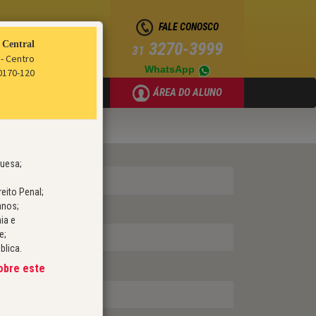
FALE CONOSCO
 Central
3270-3999
31
 - Centro
WhatsApp
30170-120
ÁREA DO ALUNO
LIVRARIA
guesa;
eito Penal;
anos;
nia e
e;
blica.
obre este