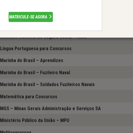
IBAMA
IBGE – Instituto Brasileiro de Geografia e Estatística
MATRICULE-SE AGORA
Informática para Concursos
Instituto Nacional do Seguro Social – INSS
Língua Portuguesa para Concursos
Marinha do Brasil – Aprendizes
Marinha do Brasil – Fuzileiro Naval
Marinha do Brasil – Soldados Fuzileiros Navais
Matemática para Concursos
MGS – Minas Gerais Administração e Serviços SA
Ministério Público da União – MPU
Multiconcursos