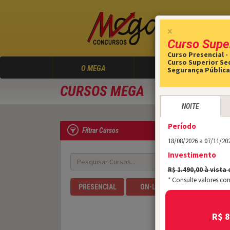
×
Curso Supe
Curso Presencial -
Curso Superior Se
(atual)
O MEGA
CURSOS
Segurança Pública
CURSOS MEGA
NOITE
Período
Filtrar Cursos
18/08/2026 a 07/11/20
Investimento
R$ 1.490,00 à vista 
* Consulte valores co
PRESENCIAL
ON-LINE
R$ 8