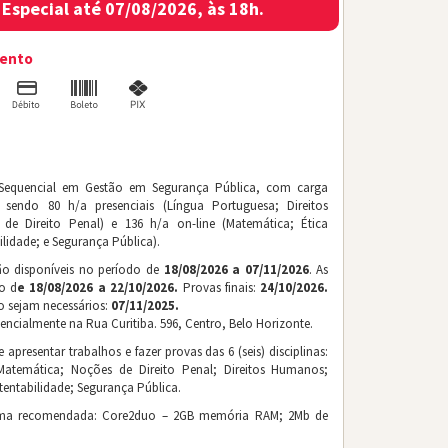
Especial até 07/08/2026, às 18h.
Caixa Econômica Federal – CEF
Câmara dos Deputados
mento
Câmara Municipal de Belo Horizonte – CMBH
Capacitação em Direitos Humanos e Legislação Penal
Capacitação em Licitações e Contratos na Prática
 Sequencial em Gestão em Segurança Pública, com carga
 sendo 80 h/a presenciais (Língua Portuguesa; Direitos
Centro Federal de Educação Tecnológica de Minas Gerais – CEF
e Direito Penal) e 136 h/a on-line (Matemática; Ética
ilidade; e Segurança Pública).
Colégio Tiradentes – CTPM MG
rão disponíveis no período de
18/08/2026 a 07/11/2026
. As
ão d
e 18/08/2026 a 22/10/2026.
Provas finais:
24/10/2026.
Comissão Nacional de Energia Nuclear – CNEN
o sejam necessários:
07/11/2025.
encialmente na Rua Curitiba. 596, Centro, Belo Horizonte.
Controladoria Geral da União – CGU
 apresentar trabalhos e fazer provas das 6 (seis) disciplinas:
Matemática; Noções de Direito Penal; Direitos Humanos;
Corpo de Bombeiros Militar de Minas Gerais – CBMMG
tentabilidade; Segurança Pública.
Correios
ima recomendada: Core2duo – 2GB memória RAM; 2Mb de