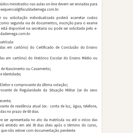
Curso Superior Sequencial
eúdos ministrados nas aulas on-line devem ser enviadas para
sosequencial@faculdademega.com.br.
DER MG
e ou solicitação individualizada poderá acarretar custos
 como segunda via de documentos, inscrição para o exame
Direito Administrativo para Concursos
a está disponível na secretaria ou pode ser solicitada pelo e-
ldademega.com.br.
Direito Constitucional para Concursos
atrícula:
adas em cartório) do Certificado de Conclusão do Ensino
EBSERH – Empresa Brasileira de Serviços Hospitalares
adas em cartório) do Histórico Escolar do Ensino Médio ou
Emater MG
ão de Nascimento ou Casamento;
EPAMIG
e Identidade;
e Eleitor e comprovante da última votação;
Exército Brasileiro – Escola de Sargento das Armas
vante de Regularidade da Situação Militar (se do sexo
Fundação Municipal de Cultura de Belo Horizonte – FMC BH
recente;
nte de residência atual (ex.: conta de luz, água, telefone,
Guarda Civil de Santa Luzia
tidas no prazo de 60 dias.
 ser apresentada no ato da matrícula ou até o início das
Hospital Odilon Behrens
será emitido em até 30 dias úteis após o término do curso,
 que não estiver com documentação pendente.