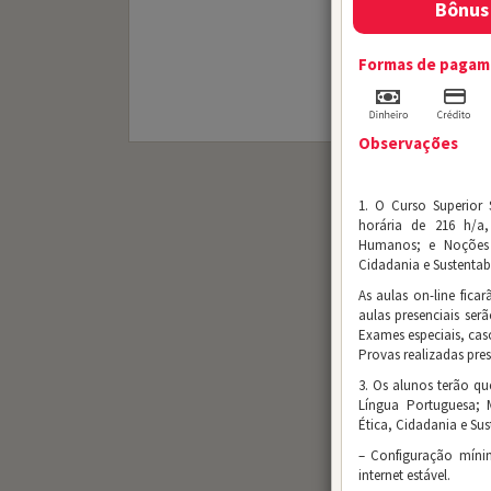
Bônus 
Formas de paga
Observações
1. O Curso Superior
horária de 216 h/a,
Humanos; e Noções d
Cidadania e Sustentab
As aulas on-line fica
aulas presenciais ser
Exames especiais, cas
Provas realizadas pres
3. Os alunos terão que
Língua Portuguesa; 
Ética, Cidadania e Sus
– Configuração mín
internet estável.