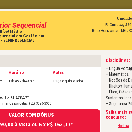
Unidade
rior Sequencial
R. Curitiba, 596
Belo Horizonte - MG, 
 Nível Médio
quencial em Gestão em
EDITAIS
CURSOS ON-LINE
PROVAS
 - SEMIPRESENCIAL
Disciplinas:
– Língua Portu
Horário
Aulas
– Matemática;
Aeronáutica – Curso de Formação de Sargentos
– Noções de Dir
26
19h às 22h40min
Terça e quinta-feira
– Direitos Hum
Aeronáutica – EPCAR
– Ética, Cidada
ou 6 x R$ 273,17*
Sustentabilidad
Agente de Segurança Socioeducativo
m menos parcelas: (31) 3270-3999
– Segurança Pú
Assembleia Legislativa de Minas Gerais – ALMG
Saiba mais s
VALOR COM BÔNUS
concurso:
Banco do Brasil – Escriturário
90,00 à vista ou 6 x R$ 163,17*
Notícia