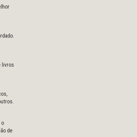
elhor
ordado.
 livros
cos,
outros.
 o
ção de