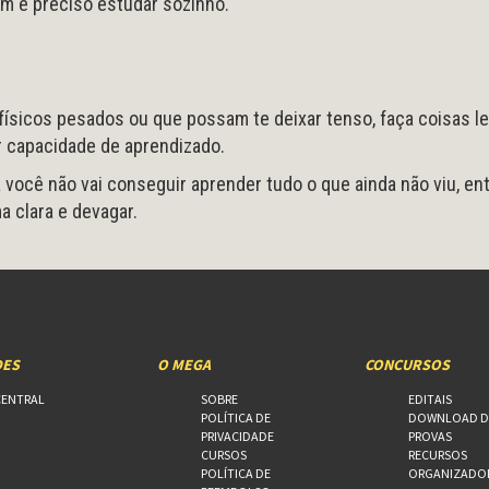
m é preciso estudar sozinho.
 físicos pesados ou que possam te deixar tenso, faça coisas l
 capacidade de aprendizado.
 você não vai conseguir aprender tudo o que ainda não viu, en
a clara e devagar.
DES
O MEGA
CONCURSOS
CENTRAL
SOBRE
EDITAIS
POLÍTICA DE
DOWNLOAD D
PRIVACIDADE
PROVAS
CURSOS
RECURSOS
POLÍTICA DE
ORGANIZADO