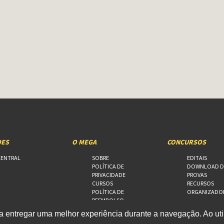
DES
O MEGA
CONCURSOS
CENTRAL
SOBRE
EDITAIS
POLÍTICA DE
DOWNLOAD D
PRIVACIDADE
PROVAS
CURSOS
RECURSOS
POLÍTICA DE
ORGANIZADO
REEMBOLSO
FALE CONOSCO
 entregar uma melhor experiência durante a navegação. Ao util