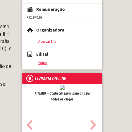
Remuneração
R$2.970,97
nsino
Organizadora
 II –
rafia
Acessar Site
10); e
Edital
Edital
ção de
LIVRARIA ON-LINE
 ser
FHEMIG – Conhecimentos básicos para
todos os cargos