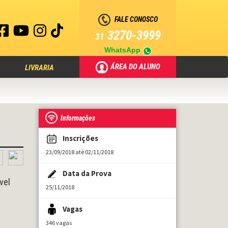
FALE CONOSCO
3270-3999
31
WhatsApp
ÁREA DO ALUNO
LIVRARIA
Informações
Inscrições
23/09/2018 até 02/11/2018
Data da Prova
vel
25/11/2018
Vagas
346 vagas