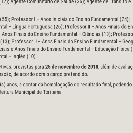
7); Agente Comunitário de Saúde (36); Agente de Trânsito e
(55); Professor I – Anos Iniciais do Ensino Fundamental (74);
tal – Língua Portuguesa (26); Professor II – Anos Finais do E
 Anos Finais do Ensino Fundamental – Ciências (13); Professor
(13); Professor II – Anos Finais do Ensino Fundamental – Geog
niciais e Anos Finais do Ensino Fundamental – Educação Física (
tal – Inglês (10).
tivas, previstas para
25 de novembro de 2018
, além de avalia
ormação, de acordo com o cargo pretendido.
is) anos, a contar da homologação do resultado final, podendo
efeitura Municipal de Toritama.