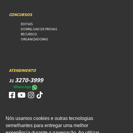
CONCURSOS
EDITAIS
DOWNLOAD DE PROVAS
RECURSOS
ORGANIZADORAS
ATENDIMENTO
3270-3999
31
WhatsApp
Nós usamos cookies e outras tecnologias
ACESSO
semelhantes para entregar uma melhor
experiência durante a navegação. Ao utilizar