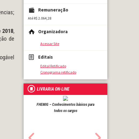
Remuneração
ências;
Até R$ 2.064,28
e 2018
,
Organizadora
ção de
Acessar Site
Editais
rogável
Edital Retificado
Cronograma retificado
LIVRARIA ON-LINE
FHEMIG – Conhecimentos básicos para
todos os cargos