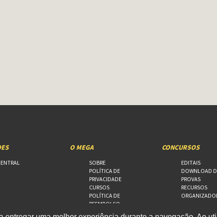
DES
O MEGA
CONCURSOS
CENTRAL
SOBRE
EDITAIS
POLÍTICA DE
DOWNLOAD D
PRIVACIDADE
PROVAS
CURSOS
RECURSOS
POLÍTICA DE
ORGANIZADO
REEMBOLSO
FALE CONOSCO
 entregar uma melhor experiência durante a navegação. Ao util