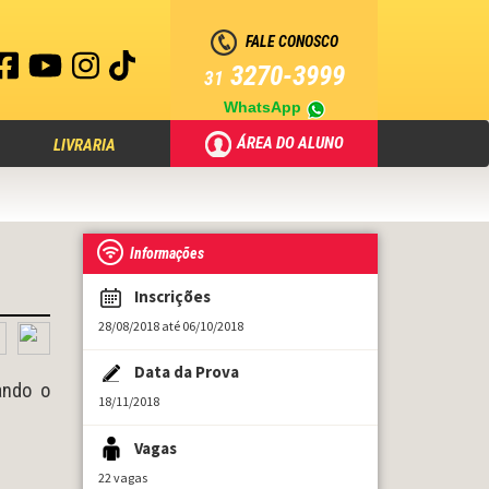
FALE CONOSCO
3270-3999
31
WhatsApp
ÁREA DO ALUNO
LIVRARIA
Informações
Inscrições
28/08/2018 até 06/10/2018
Data da Prova
ando o
18/11/2018
Vagas
22 vagas