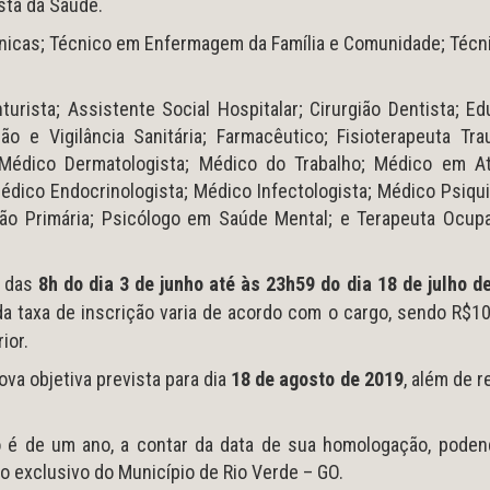
sta da Saúde.
ínicas; Técnico em Enfermagem da Família e Comunidade; Técn
urista; Assistente Social Hospitalar; Cirurgião Dentista; E
ão e Vigilância Sanitária; Farmacêutico; Fisioterapeuta Tr
; Médico Dermatologista; Médico do Trabalho; Médico em A
dico Endocrinologista; Médico Infectologista; Médico Psiqui
ção Primária; Psicólogo em Saúde Mental; e Terapeuta Ocupa
r das
8h do dia 3 de junho até às 23h59 do dia 18 de julho d
 da taxa de inscrição varia de acordo com o cargo, sendo R$1
ior.
va objetiva prevista para dia
18 de agosto de 2019
, além de 
o é de um ano, a contar da data de sua homologação, poden
io exclusivo do Município de Rio Verde – GO.