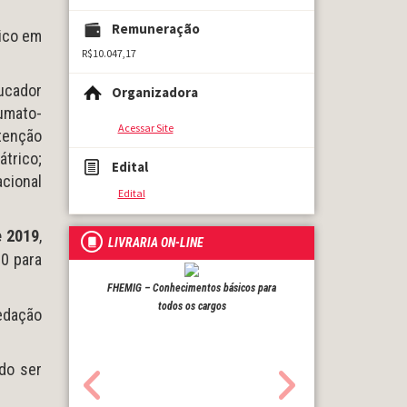
Remuneração
ico em
R$10.047,17
ducador
Organizadora
aumato-
Acessar Site
tenção
átrico;
Edital
cional
Edital
e 2019
,
LIVRARIA ON-LINE
00 para
FHEMIG – Conhecimentos básicos para
todos os cargos
redação
do ser