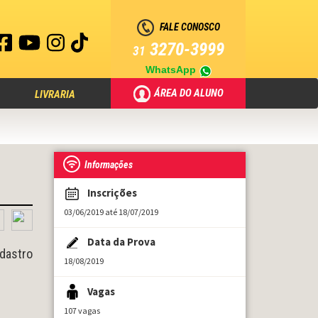
FALE CONOSCO
3270-3999
31
WhatsApp
ÁREA DO ALUNO
LIVRARIA
Informações
Inscrições
03/06/2019 até 18/07/2019
Data da Prova
adastro
18/08/2019
Vagas
107 vagas