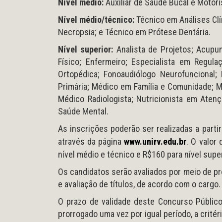
Nível médio:
Auxiliar de Saúde Bucal e Motori
Nível médio/técnico:
Técnico em Análises Cl
Necropsia; e Técnico em Prótese Dentária.
Nível superior:
Analista de Projetos; Acupunt
Físico; Enfermeiro; Especialista em Regulaç
Ortopédica; Fonoaudiólogo Neurofuncional
Primária; Médico em Família e Comunidade; Mé
Médico Radiologista; Nutricionista em Aten
Saúde Mental.
As inscrições poderão ser realizadas a parti
através da página
www.unirv.edu.br
. O valor
nível médio e técnico e R$160 para nível super
Os candidatos serão avaliados por meio de pro
e avaliação de títulos, de acordo com o cargo.
O prazo de validade deste Concurso Públic
prorrogado uma vez por igual período, a critér