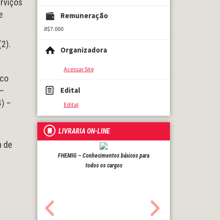
erviços
e
Remuneração
R$7.000
(2).
Organizadora
Acessar Site
ico
Edital
 –
B) –
Edital
LIVRARIA ON-LINE
m de
FHEMIG – Conhecimentos básicos para
todos os cargos