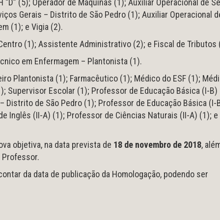
 “D” (5); Operador de Máquinas (1); Auxiliar Operacional de S
viços Gerais – Distrito de São Pedro (1); Auxiliar Operacional d
 (1); e Vigia (2).
tro (1); Assistente Administrativo (2); e Fiscal de Tributos 
Técnico em Enfermagem – Plantonista (1).
iro Plantonista (1); Farmacêutico (1); Médico do ESF (1); Méd
(1); Supervisor Escolar (1); Professor de Educação Básica (I-B)
– Distrito de São Pedro (1); Professor de Educação Básica (I-
 Inglês (II-A) (1); Professor de Ciências Naturais (II-A) (1); e
va objetiva, na data prevista de
18 de novembro de 2018
, alé
e Professor.
 contar da data de publicação da Homologação, podendo ser