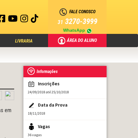
FALE CONOSCO
3270-3999
31
WhatsApp
ÁREA DO ALUNO
LIVRARIA
Informações
Inscrições
24/09/2018 até 25/10/2018
Data da Prova
as em
18/11/2018
Vagas
36 vagas