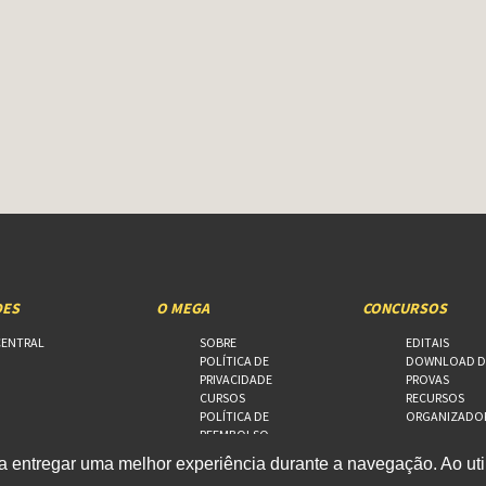
DES
O MEGA
CONCURSOS
CENTRAL
SOBRE
EDITAIS
POLÍTICA DE
DOWNLOAD D
PRIVACIDADE
PROVAS
CURSOS
RECURSOS
POLÍTICA DE
ORGANIZADO
REEMBOLSO
FALE CONOSCO
 entregar uma melhor experiência durante a navegação. Ao util