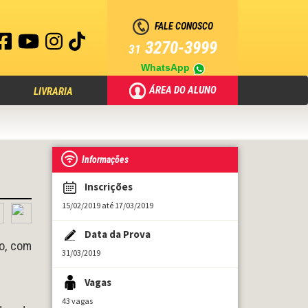
FALE CONOSCO
3270-3999
31
WhatsApp
ÁREA DO ALUNO
LIVRARIA
Informações
Inscrições
15/02/2019 até 17/03/2019
Data da Prova
to, com
31/03/2019
Vagas
43 vagas