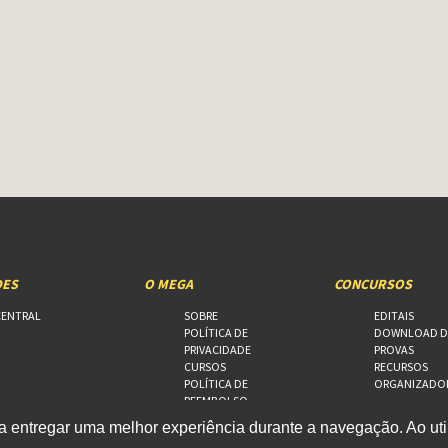
DES
O MEGA
CONCURSOS
CENTRAL
SOBRE
EDITAIS
POLÍTICA DE
DOWNLOAD D
PRIVACIDADE
PROVAS
CURSOS
RECURSOS
POLÍTICA DE
ORGANIZADO
REEMBOLSO
FALE CONOSCO
 entregar uma melhor experiência durante a navegação. Ao util