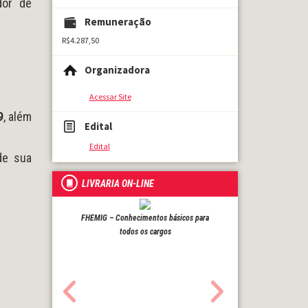
dor de
Remuneração
R$4.287,50
Organizadora
Acessar Site
9
, além
Edital
Edital
de sua
LIVRARIA ON-LINE
FHEMIG – Conhecimentos básicos para
todos os cargos