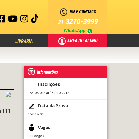
FALE CONOSCO
3270-3999
31
WhatsApp
ÁREA DO ALUNO
LIVRARIA
Informações
Inscrições
15/10/2018 até 31/10/2018
Data da Prova
m
111
25/11/2018
Vagas
111 vagas