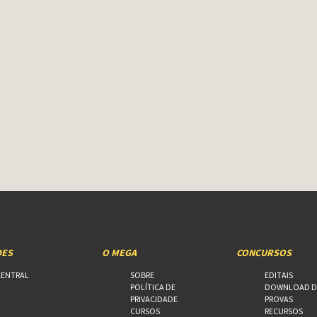
DES
O MEGA
CONCURSOS
CENTRAL
SOBRE
EDITAIS
POLÍTICA DE
DOWNLOAD D
PRIVACIDADE
PROVAS
CURSOS
RECURSOS