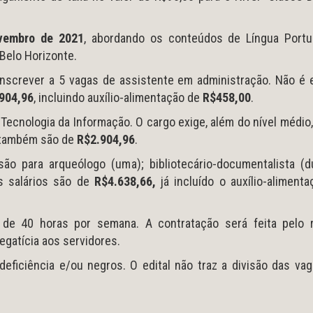
vembro de 2021
, abordando os conteúdos de Língua Portu
Belo Horizonte.
screver a 5 vagas de assistente em administração. Não é e
904,96
, incluindo auxílio-alimentação de
R$458,00
.
Tecnologia da Informação. O cargo exige, além do nível médio
s também são de
R$2.904,96
.
são para arqueólogo (uma); bibliotecário-documentalista (d
s salários são de
R$4.638,66,
já incluído o auxílio-aliment
 de 40 horas por semana. A contratação será feita pelo 
egatícia aos servidores.
ficiência e/ou negros. O edital não traz a divisão das vag