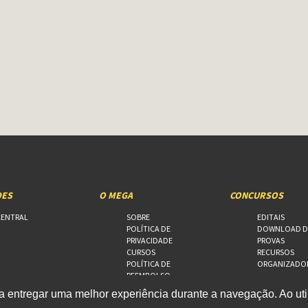
DES
O MEGA
CONCURSOS
CENTRAL
SOBRE
EDITAIS
POLÍTICA DE
DOWNLOAD D
PRIVACIDADE
PROVAS
CURSOS
RECURSOS
POLÍTICA DE
ORGANIZADO
REEMBOLSO
FALE CONOSCO
 entregar uma melhor experiência durante a navegação. Ao util