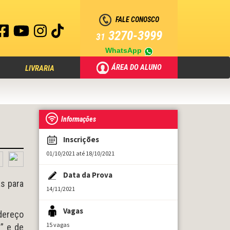
FALE CONOSCO
3270-3999
31
WhatsApp
ÁREA DO ALUNO
LIVRARIA
Informações
Inscrições
01/10/2021 até 18/10/2021
Data da Prova
as para
14/11/2021
Vagas
ndereço
15 vagas
D” e de