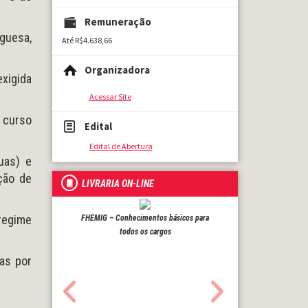
Remuneração
guesa,
Até R$4.638,66
Organizadora
xigida
Acessar Site
, curso
Edital
Edital de Abertura
uas) e
ação de
LIVRARIA ON-LINE
regime
FHEMIG – Conhecimentos básicos para
todos os cargos
as por